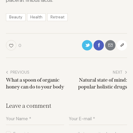
placerat finibus lacus.
Beauty
Health
Retreat
0
PREVIOUS
NEXT
What a spoon of organic
Natural state of mind:
honey can do to your body
popular holistic drugs
Leave a comment