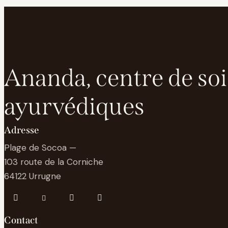
Ananda, centre de so
ayurvédiques
Adresse
Plage de Socoa —
103 route de la Corniche
64122 Urrugne
Contact