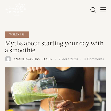
WELLNESS
Myths about starting your day with
a smoothie
21 août 2023
0
Comments
ANANDA-AYURVEDA.FR