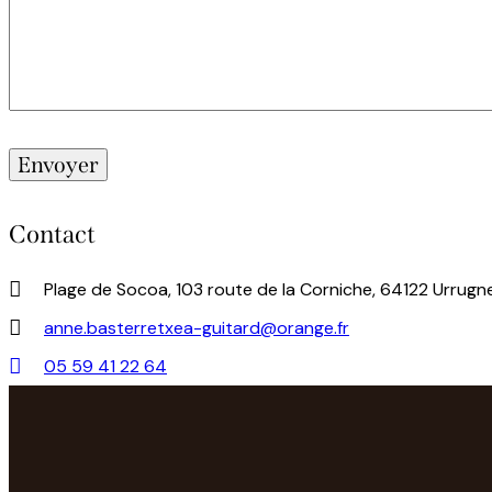
Contact
Plage de Socoa, 103 route de la Corniche, 64122 Urrugn
anne.basterretxea-guitard@orange.fr
05 59 41 22 64