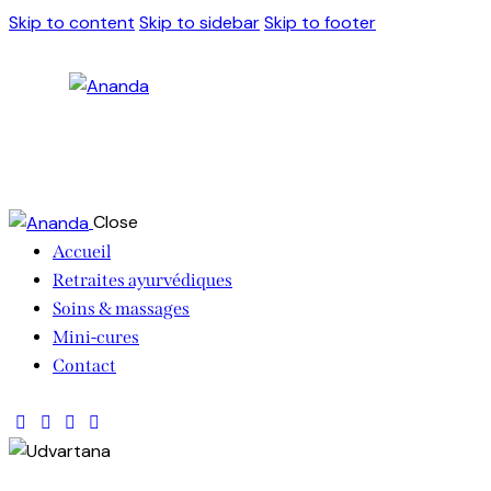
Skip to content
Skip to sidebar
Skip to footer
Close
Accueil
Retraites ayurvédiques
Soins & massages
Mini-cures
Contact
80€