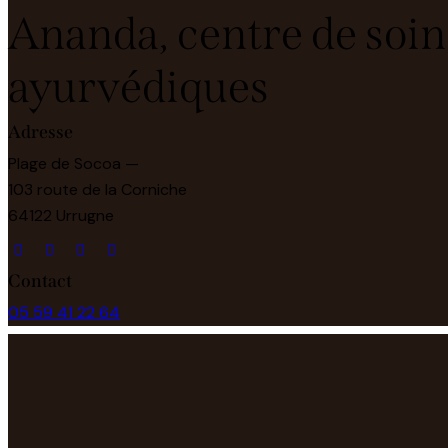
Ananda, centre de soin
ayurvédiques
Adresse
Plage de Socoa —
103 route de la Corniche
64122 Urrugne
Contact
05 59 41 22 64